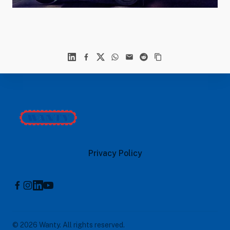
Linkedin
Facebook
X
WhatsApp
Mail
Reddit
Footer
Wanty
Privacy Policy
Instagram
Linkedin
Youtube
Facebook
© 2026 Wanty. All rights reserved.