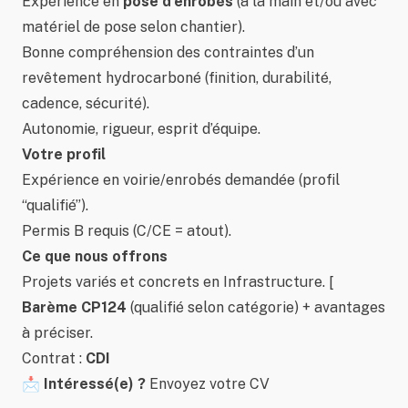
Expérience en
pose d’enrobés
(à la main et/ou avec
matériel de pose selon chantier).
Bonne compréhension des contraintes d’un
revêtement hydrocarboné (finition, durabilité,
cadence, sécurité).
Autonomie, rigueur, esprit d’équipe.
Votre profil
Expérience en voirie/enrobés demandée (profil
“qualifié”).
Permis B requis (C/CE = atout).
Ce que nous offrons
Projets variés et concrets en Infrastructure.
[
Barème CP124
(qualifié selon catégorie) + avantages
à préciser.
Contrat :
CDI
📩
Intéressé(e) ?
Envoyez votre CV