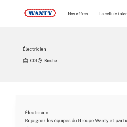
Wanty
Nos offres
La cellule tale
Électricien
CDI
Binche
Électricien
Rejoignez les équipes du Groupe Wanty et partic