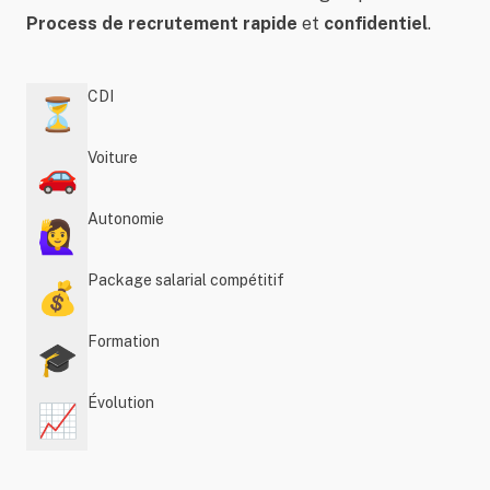
Process de recrutement rapide
et
confidentiel
.
CDI
⏳
Voiture
🚗
Autonomie
🙋‍♀️
Package salarial compétitif
💰
Formation
🎓
Évolution
📈