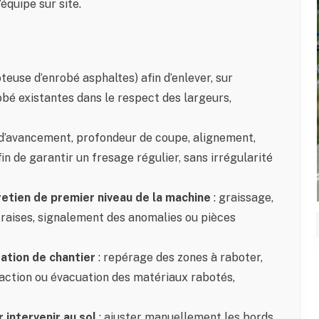
équipe sur site.
teuse d’enrobé asphaltes) afin d’enlever, sur
obé existantes dans le respect des largeurs,
e d’avancement, profondeur de coupe, alignement,
in de garantir un fresage régulier, sans irrégularité
retien de premier niveau de la machine
: graissage,
fraises, signalement des anomalies ou pièces
ration de chantier
: repérage des zones à raboter,
raction ou évacuation des matériaux rabotés,
intervenir au sol
: ajuster manuellement les bords,