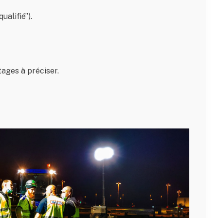
alifié”).
tages à préciser.