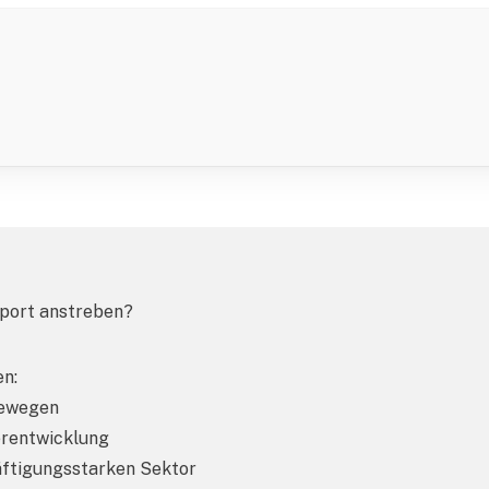
pport anstreben?
en:
erewegen
erentwicklung
ftigungsstarken Sektor